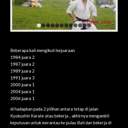
1
2
3
4
5
6
7
8
9
10
11
12
Beberapa kali mengikuti kejuaraan
1984 juara 2
1987 juara 2
1989 juara 2
1991 juara 3
2000 juara 1
2004 juara 1
2006 juara 1
di hadapkan pada 2 pilihan antara tetap di jalan
Kyokushin Karate atau bekerja .. akhirnya mengambil
keputusan untuk merantau ke pulau Bali dan bekerja di